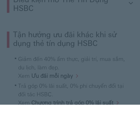
Điều kiện mở Thẻ Tín Dụng

HSBC
Tận hưởng ưu đãi khác khi sử
dụng thẻ tín dụng HSBC
Giảm đến 40% ẩm thực, giải trí, mua sắm,
du lịch, làm đẹp.
Xem
Ưu đãi mỗi
ngày
Trả góp 0% lãi suất, 0% phí chuyển đổi tại
đối tác HSBC.
Xem
Chương trình trả góp 0% lãi
suất
Trả góp với phí chuyển đổi chỉ từ 1,49% tại
thương hiệu bất kỳ do bạn tự chọn.
Xem
Chương trình trả góp linh
động