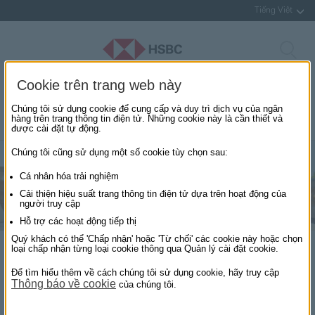
Tiếng Việt
Cookie trên trang web này
Chúng tôi sử dụng cookie để cung cấp và duy trì dịch vụ của ngân
Ưu đãi
Trả góp
hàng trên trang thông tin điện tử. Những cookie này là cần thiết và
mỗi ngày
0% lãi suất
được cài đặt tự động.
Chúng tôi cũng sử dụng một số cookie tùy chọn sau:
Cá nhân hóa trải nghiệm
Cải thiện hiệu suất trang thông tin điện tử dựa trên hoạt động của
người truy cập
Hỗ trợ các hoạt động tiếp thị
Quý khách có thể 'Chấp nhận' hoặc 'Từ chối' các cookie này hoặc chọn
Ưu đãi mỗi ngày
loại chấp nhận từng loại cookie thông qua Quản lý cài đặt cookie.
Để tìm hiểu thêm về cách chúng tôi sử dụng cookie, hãy truy cập
Thông báo về cookie
Giảm đến 40% ẩm thực, giải trí, mua sắm, du lịch, làm đẹp
của chúng tôi.
dành cho Chủ Thẻ Tín Dụng HSBC